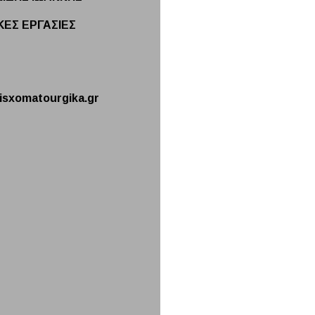
ΕΣ ΕΡΓΑΣΙΕΣ
isxomatourgika.gr