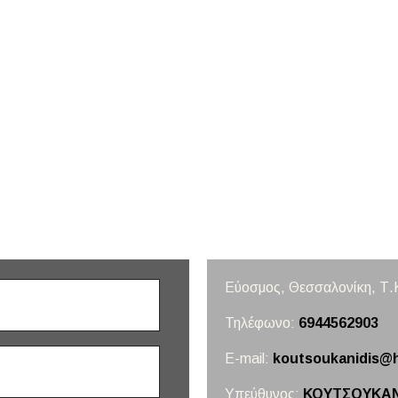
Εύοσμος, Θεσσαλονίκη,
Τ.
Τηλέφωνο:
6944562903
E-mail:
koutsoukanidis@
Υπεύθυνος:
ΚΟΥΤΣΟΥΚΑΝ