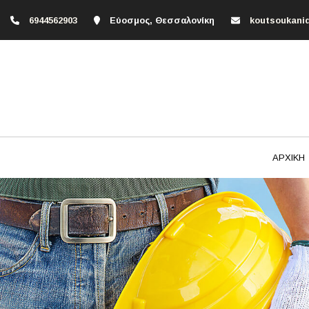
6944562903
Εύοσμος, Θεσσαλονίκη
koutsoukani
ΑΡΧΙΚΗ