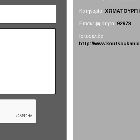
Κατηγορία:
ΧΩΜΑΤΟΥΡΓΙΚ
Επισκεψιμότητα:
92978
Ιστοσελίδα:
http://www.koutsoukanid